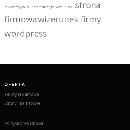
strona
reklamowych
ROI
smart
strategia komunikacji
firmowa
wizerunek firmy
wordpress
OFERTA
Teksty reklamowe
Strony internetowe
Polityka prywatności